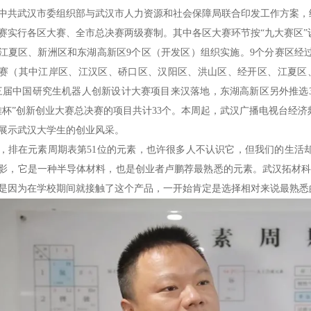
月中共武汉市委组织部与武汉市人力资源和社会保障局联合印发工作方案，统
赛实行各区大赛、全市总决赛两级赛制。其中各区大赛环节按
“九大赛区
江夏区、新洲区和东湖高新区9个区（开发区）组织实施。9个分赛区经
赛（其中江岸区、江汉区、硚口区、汉阳区、洪山区、经开区、江夏区、
三届中国研究生机器人创新设计大赛项目来汉落地，东湖高新区另外推选
雄杯”创新创业大赛总决赛的项目共计33个。本周起，武汉广播电视台经
展示武汉大学生的创业风采。
，排在元素周期表第
51位的元素，也许很多人不认识它，但我们的生活
影，它是一种半导体材料，也是创业者卢鹏荐最熟悉的元素。武汉拓材科
是因为在学校期间就接触了这个产品，一开始肯定是选择相对来说最熟悉