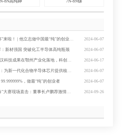
4N-8N高纯砷
7N-8N锑
高纯碲
”来啦！ | 他立志做中国最“纯”的创业者！
2024-06-07
：新材强国 突破化工半导体高纯瓶颈
2024-06-07
技成果在鄂州产业化落地，科创利“器”为武鄂科技同兴注入新动能
2024-06-17
：为新一代化合物半导体芯片提供核心原材料
2024-06-07
99.999999%，做最“纯”的创业者
2024-06-07
大赛现场直击：董事长卢鹏荐激情演讲，点亮青年创新梦想
2024-09-26