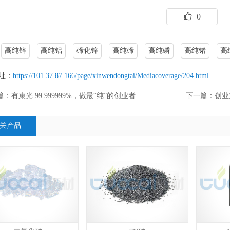
0
高纯锌
高纯铝
碲化锌
高纯碲
高纯磷
高纯锗
高
址：
https://101.37.87.166/page/xinwendongtai/Mediacoverage/204.html
篇：
有束光 99.999999%，做最“纯”的创业者
下一篇：
创业
关产品