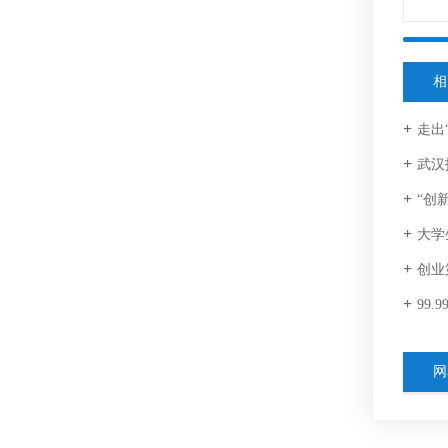
相
走出“
武汉拓材
“创
大学
创业第
99.
网