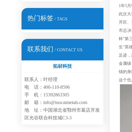
1年5
此次大
热门标签
/ TAGS
开区、
市总决
杯”第
生“英
联系我们
/ CONTACT US
足迹，
金属锑
拓材科技
锑的身
联系人：叶经理
这个也
电 话：400-110-8596
手 机：15392863305
邮 箱：info@tuocaimetals.com
地 址：中国湖北省鄂州市葛店开发
区光谷联合科技城C3-3