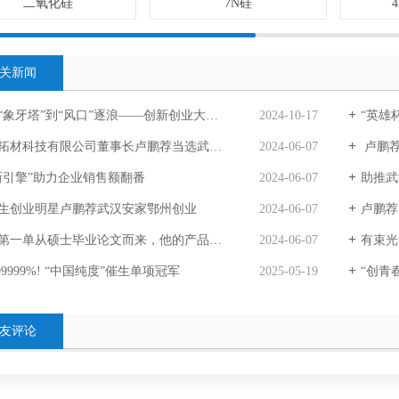
二氧化硅
7N硅
关新闻
象牙塔”到“风口”逐浪——创新创业大赛获奖青年成长访谈
2024-10-17
“英雄杯
科技有限公司董事长卢鹏荐当选武汉中小企业协会创业创新分会常务副会长
2024-06-07
卢鹏荐
新引擎”助力企业销售额翻番
2024-06-07
助推武汉科
生创业明星卢鹏荐武汉安家鄂州创业
2024-06-07
卢鹏荐
一单从硕士毕业论文而来，他的产品远销20多个国家
2024-06-07
有束光 
999999%! “中国纯度”催生单项冠军
2025-05-19
“创青春”
友评论